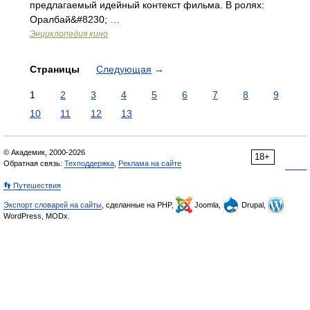
предлагаемый идейный контекст фильма. В ролях:
Оралбай&#8230; …
Энциклопедия кино
Страницы
Следующая
→
1
2
3
4
5
6
7
8
9
10
11
12
13
© Академик, 2000-2026
18+
Обратная связь:
Техподдержка
,
Реклама на сайте
👣 Путешествия
Экспорт словарей на сайты
, сделанные на PHP,
Joomla,
Drupal,
WordPress, MODx.