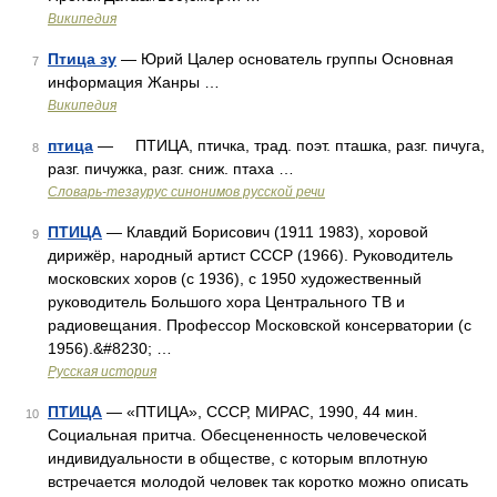
Википедия
Птица зу
— Юрий Цалер основатель группы Основная
7
информация Жанры …
Википедия
птица
— ПТИЦА, птичка, трад. поэт. пташка, разг. пичуга,
8
разг. пичужка, разг. сниж. птаха …
Словарь-тезаурус синонимов русской речи
ПТИЦА
— Клавдий Борисович (1911 1983), хоровой
9
дирижёр, народный артист СССР (1966). Руководитель
московских хоров (с 1936), с 1950 художественный
руководитель Большого хора Центрального ТВ и
радиовещания. Профессор Московской консерватории (с
1956).&#8230; …
Русская история
ПТИЦА
— «ПТИЦА», СССР, МИРАС, 1990, 44 мин.
10
Социальная притча. Обесцененность человеческой
индивидуальности в обществе, с которым вплотную
встречается молодой человек так коротко можно описать