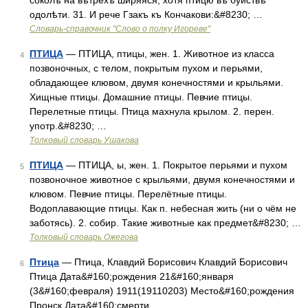
соколъ на вѣтрехъ ширяяся, хотя птицю въ буиствѣ
одолѣти. 31. И рече Гзакъ къ Кончакови:&#8230; …
Словарь-справочник "Слово о полку Игореве"
ПТИЦА
— ПТИЦА, птицы, жен. 1. Животное из класса
4
позвоночных, с телом, покрытым пухом и перьями,
обладающее клювом, двумя конечностями и крыльями.
Хищные птицы. Домашние птицы. Певчие птицы.
Перелетные птицы. Птица махнула крылом. 2. перен.
употр.&#8230; …
Толковый словарь Ушакова
ПТИЦА
— ПТИЦА, ы, жен. 1. Покрытое перьями и пухом
5
позвоночное животное с крыльями, двумя конечностями и
клювом. Певчие птицы. Перелётные птицы.
Водоплавающие птицы. Как п. небесная жить (ни о чём не
заботясь). 2. собир. Такие животные как предмет&#8230; …
Толковый словарь Ожегова
Птица
— Птица, Клавдий Борисович Клавдий Борисович
6
Птица Дата&#160;рождения 21&#160;января
(3&#160;февраля) 1911(19110203) Место&#160;рождения
Пронск Дата&#160;смерти …