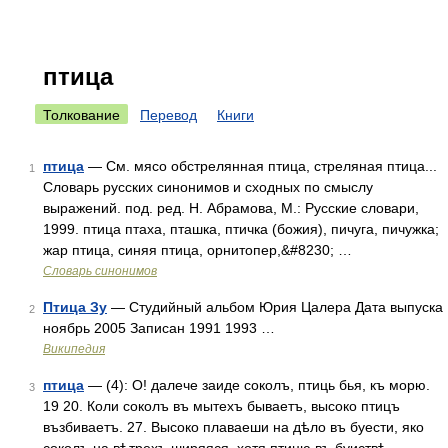
птица
Толкование
Перевод
Книги
птица
— См. мясо обстрелянная птица, стреляная птица...
1
Словарь русских синонимов и сходных по смыслу
выражений. под. ред. Н. Абрамова, М.: Русские словари,
1999. птица птаха, пташка, птичка (божия), пичуга, пичужка;
жар птица, синяя птица, орнитопер,&#8230; …
Словарь синонимов
Птица Зу
— Студийный альбом Юрия Цалера Дата выпуска
2
ноябрь 2005 Записан 1991 1993 …
Википедия
птица
— (4): О! далече заиде соколъ, птиць бья, къ морю.
3
19 20. Коли соколъ въ мытехъ бываетъ, высоко птицъ
възбиваетъ. 27. Высоко плаваеши на дѣло въ буести, яко